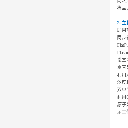
两次
样品
2. 
即用
同步
Fl
Pla
设置
垂直
利用
浓度
双单
利用
原子
示工