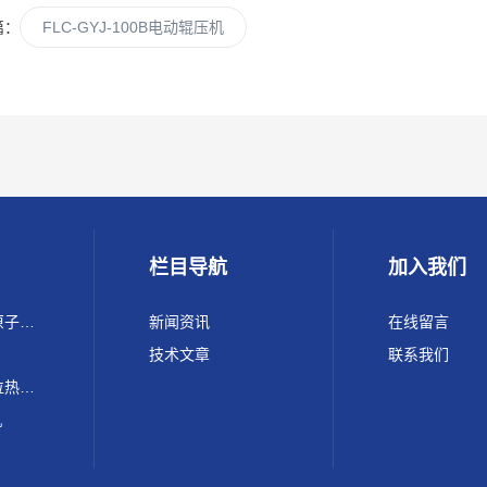
篇：
FLC-GYJ-100B电动辊压机
栏目导航
加入我们
220 Max ICP-OES Conc原子光谱 电感耦合等离子体发射光谱仪
新闻资讯
在线留言
技术文章
联系我们
FLC-SFZ200锂电池单工位热封顶侧封装机
机