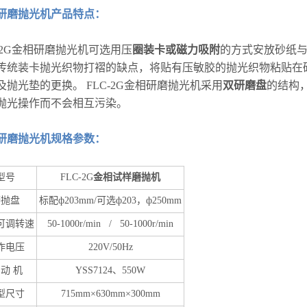
研磨抛光机产品特点：
C-2G金相研磨抛光机可选用压
圈装卡或磁力吸附
的方式安放砂纸
传统装卡抛光织物打褶的缺点，将贴有压敏胶的抛光织物粘贴在
及抛光垫的更换。 FLC-2G金相研磨抛光机采用
双研磨盘
的结构
抛光操作而不会相互污染。
研磨抛光机规格参数：
型号
FLC-2G
金相试样磨抛机
磨抛盘
标配ф203mm/可选ф203，ф250mm
可调转速
50-1000r/min / 50-1000r/min
作电压
220V/50Hz
 动 机
YSS7124、550W
型尺寸
715mm×630mm×300mm