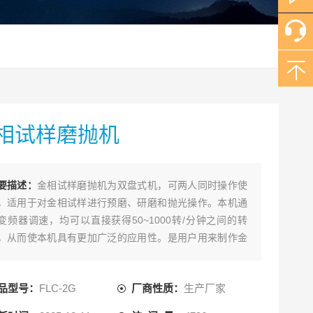
相试样磨抛机
要描述：
金相试样磨抛机为双盘式机，可两人同时操作使
，适用于对金相试样进行预磨、研磨和抛光操作。本机通
变频器调速，均可以直接获得50~1000转/分钟之间的转
，从而使本机具有更加广泛的应用性。是用户用来制作金
试样设备。本机带有冷却装置，可以在预磨时对试样进行
却，以防止因试样过热而破坏金相组织。该机使用方便、
品型号：
FLC-2G
厂商性质：
生产厂家
靠，是工厂、科研单位以及大专院校实验室的理想制样设
。