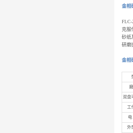
金相
FL
克服
砂纸
研磨
金相
双盘
工
电
外