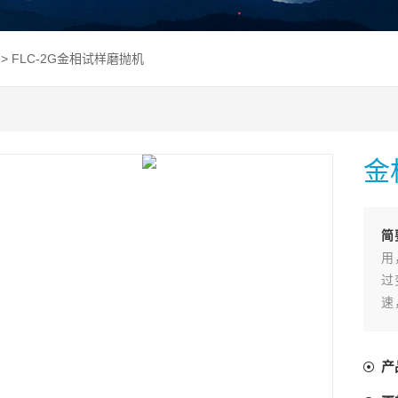
> FLC-2G金相试样磨抛机
金
简
用
过
速
相
冷
产
可
备