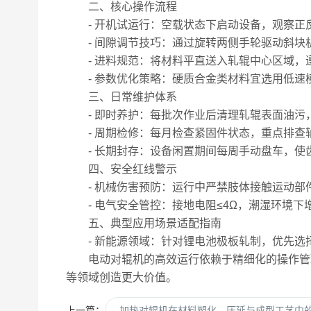
二、核心操作流程
- 开机试运行：空载状态下启动设备，观察正
- 间隙调节技巧：通过旋转两侧手轮驱动斜块机
- 进料规范：将材料平直送入轧辊中心区域，遵
- 参数优化策略：硬质合金类材料宜选用低速
三、日常维护体系
- 即时养护：每批次作业后清理轧辊表面油污
- 周期检修：每月检查紧固件状态，重点排查轴
- 长期封存：设备闲置期间每周手动盘车，使
四、安全红线警示
- 机械伤害预防：运行中严禁肢体接触运动部
- 电气安全管控：接地电阻≤4Ω，潮湿环境下
五、典型应用场景适配指南
- 新能源领域：针对锂电池极板轧制，优先选
电动对辊机的高效运行依赖于精细化的操作管理
等领域创造更大价值。
上一篇：
加热对辊机在材料塑化、压延与成型工艺中