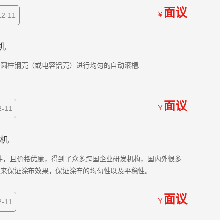
面议
￥
2-11
机
圆柱钢壳（或电容铝壳）进行均匀的自动滚槽.
面议
￥
-11
布机
件，且价格优廉，得到了众多跨国企业研发机构，国内外很多
力来保证涂布效果，保证涂布的均匀性以及平稳性。
面议
￥
-11