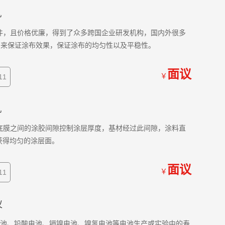
机
件，且价格优廉，得到了众多跨国企业研发机构，国内外很多
力来保证涂布效果，保证涂布的均匀性以及平稳性。
面议
￥
11
机
底膜之间的涂胶间隙控制涂层厚度，基材经过此间隙，涂料直
获得均匀的涂层面。
面议
￥
11
仪
电池、铅酸电池、镉镍电池、镍氢电池等电池生产或实验中的寿