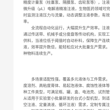
精度计量泵（柱塞泵、隔膜泵、齿轮泵等），注液精
微升级（μL）电解液精准注液，生物医药领域可
时监测注液压力与流量，动态调整注液参数，有效
率。
全流程自动化运行，大幅提升生产效率。注液机
通过传送带、机械手或分度盘等传动机构，实现工
供料，当液位低于阈值时自动补料，保障生产连续性
液，效率提升数倍，能轻松应对大批量生产需求。
种物料连续生产。
多场景适配性强，覆盖多元液体与工件需求。自
度溶剂、高粘度膏体、易起泡液体、腐蚀性液体等）
种工件类型，可满足瓶、罐、盒、电池壳、试剂管
从适用于实验室小批量研发的台式小型机型，到适
空注液、定量滴液、循环注液）需求，定制专属注