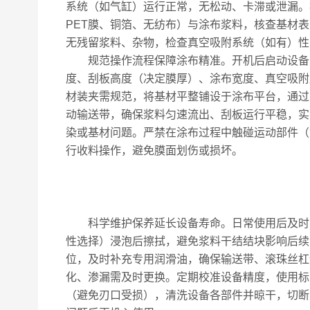
系统（如气缸）运行正常，无松动、卡滞或泄漏。
PET膜、铜箔、无纺布）与涂布浆料，核查基材
无残留浆料、杂物，检查真空吸附系统（如有）性
规范操作流程保障涂布精准。开机后启动设备自
度、刮板高度（决定膜厚）、涂布宽度、真空吸附
材装夹需规范，将基材平整铺设于涂布平台，通过
动输送带，确保浆料匀速流出、刮板运行平稳，实
染或基材问题。严禁在涂布过程中触碰运动部件（
行收料操作，避免膜面划伤或损坏。
科学维护保养延长设备寿命。日常使用后及时关
性选择）浸泡后擦拭，避免浆料干结结块影响后续
位，及时补充专用润滑油，确保输送带、滚珠丝杠
化、渗漏需及时更换。定期校准设备精度，使用标
（避免刃口受损），清洗设备各部件并晾干，切断