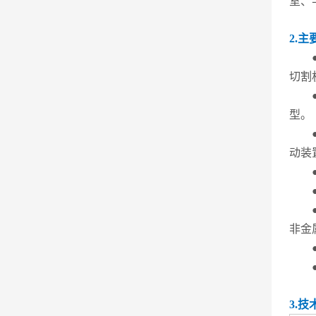
室、
2.主
切割
型。
动装
非金
3.技