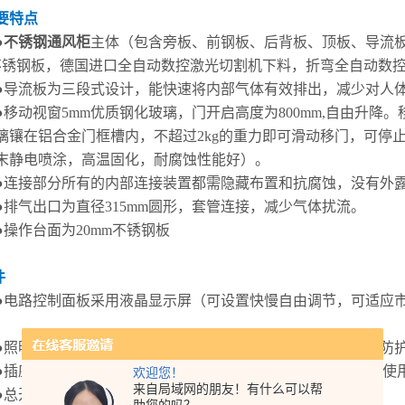
主要特点
●
不锈钢通风柜
主体（包含旁板、前钢板、后背板、顶板、导流板
4不锈钢板，德国进口全自动数控激光切割机下料，折弯全自动数
●导流板为三段式设计，能快速将内部气体有效排出，减少对人
●移动视窗5mm优质钢化玻璃，门开启高度为800mm,自由升降
璃镶在铝合金门框槽内，不超过2kg的重力即可滑动移门，可停
末静电喷涂，高温固化，耐腐蚀性能好）。
●连接部分所有的内部连接装置都需隐藏布置和抗腐蚀，没有外
●排气出口为直径315mm圆形，套管连接，减少气体扰流。
●操作台面为20mm不锈钢板
件
●电路控制面板采用液晶显示屏（可设置快慢自由调节，可适应市场
。
●照明LED灯，快速启动，安装置通风柜顶部。灯外壳为透明防
●插座四个10A 220V五孔多功能防溅插座正面为透明盖，电线使
欢迎您！
来自局域网的朋友！有什么可以帮
●总开关25A断路器，装于前方并带透明外壳。