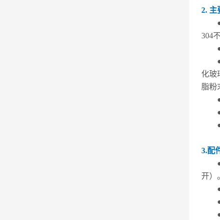
2. 
30
化玻
脂粉
3.配
开）