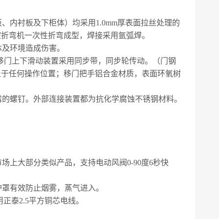
、内衬板及下柜体）均采用1.0mm厚表面拉丝
处理的
控折弯机一次性折弯
成型，焊接采用氩弧焊。
体及环境造成伤害。
。移门上下滑动装置采用同步带，
同步轮传动。（门钢
止于任
何操作位置；移门把手铝合金材质，表面环氧树
露的螺钉。外部连接装置都为抗
化学腐蚀不锈钢材料。
上大部分类似产品，支持电动风阀0-90度6秒快
护罩有效防止烟雾，蒸气进入。
用正泰2.5平方铜芯电线。