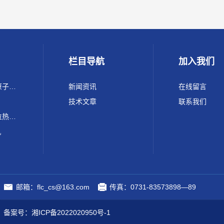
栏目导航
加入我们
220 Max ICP-OES Conc原子光谱 电感耦合等离子体发射光谱仪
新闻资讯
在线留言
技术文章
联系我们
FLC-SFZ200锂电池单工位热封顶侧封装机
机
邮箱：flc_cs@163.com
传真：0731-83573898—89
.
备案号：湘ICP备2022020950号-1