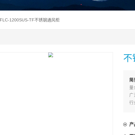
 FLC-1200SUS-TF不锈钢通风柜
不
简
量
广
行
产