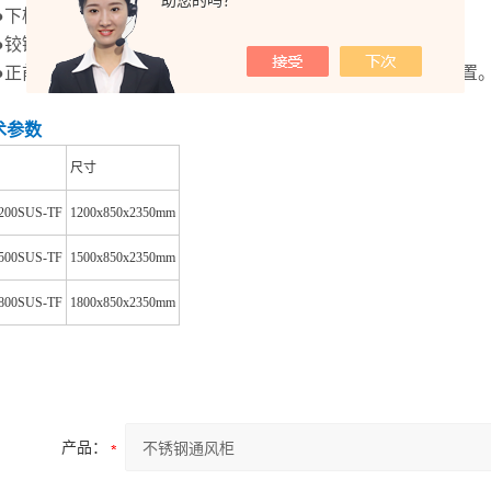
助您的吗？
●下柜门拉手304不锈钢U型拉手，孔心轴距为128mm。
●铰链DTC品牌大弯阻尼铰链。
●正前面预留检修窗及功能性预留孔方便加装种类水气路等装置
术参数
尺寸
200SUS-TF
1200x850x2350mm
500SUS-TF
1500x850x2350mm
800SUS-TF
1800x850x2350mm
产品：