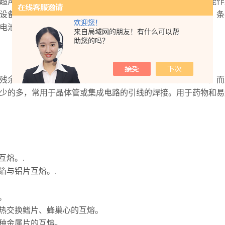
超声波金属焊接机是把高频电能通过换能器转换成机械振动能作
设备。能对铜、银、铬镍等可导电金属的细薄材料实施点状、条
欢迎您！
电池极片极耳等的点状、条状焊接。
来自局域网的朋友！有什么可以帮
助您的吗？
残余应力，对焊件表面的焊前处理要求不高。不但同类金属，而
少的多，常用于晶体管或集成电路的引线的焊接。用于药物和易
互熔。.
箔与铝片互熔。.
。
、热交换鳍片、蜂巢心的互熔。
异种金属片的互熔。