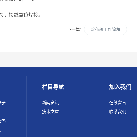
焊接，接线盒位焊接。
下一篇：
涂布机工作流程
栏目导航
加入我们
220 Max ICP-OES Conc原子光谱 电感耦合等离子体发射光谱仪
新闻资讯
在线留言
技术文章
联系我们
FLC-SFZ200锂电池单工位热封顶侧封装机
机