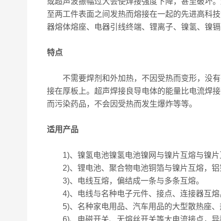
或超声波振幅过大会使焊接强度下降，甚至破坏。
至两工件表面之间发热而熔接在一起的先进高科技
器熔体熔座、电器引线终端、锂离子、镍氢、镍镉
特点
不需要焊剂和外加热，不因受热而变形，没有
接在厚板上。超声焊接良导电体的能量比电流焊接
而污染药品，不会因受热而发生爆炸等等。
适用产品
1)、镍氢电池镍氢电池镍网与镍片互熔与镍片
2)、锂电池、聚合物电池铜箔与镍片互熔，铝
3)、电线互熔，偏结成一条与多条互熔。
4)、电线与名种电子元件、接点、连接器互熔
5)、名种家电用品、汽车用品的大型散热座
6)、电磁开关、无熔丝开关等大电流接点，