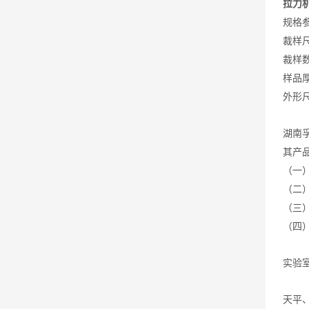
拉力
规格
裁样尺
裁样数
样品厚
外形尺寸
湖南
其产
（一
（二
（三
（四
实验
天平