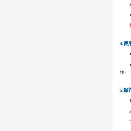
4.使
便。
5.
1