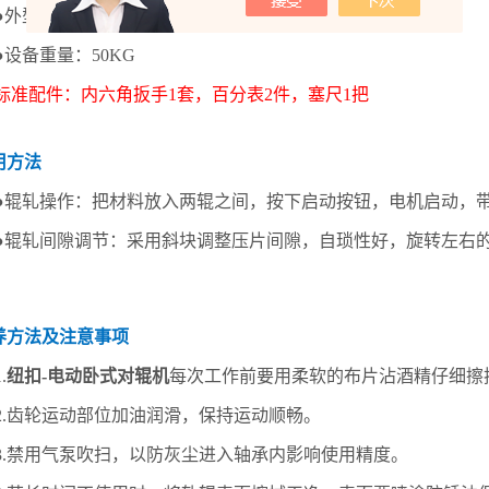
●外型尺寸：L500mm*W360mm*H620mm
●设备重量：50KG
标准配件
：内六角扳手1套，百分表2件，塞尺1把
用方法
●辊轧操作：把材料放入两辊之间，按下启动按钮，电机启动，
●辊轧间隙调节：采用斜块调整压片间隙，自琐性好，旋转左右
保养方法及注意事项
.
纽扣-电动卧式对辊机
每次工作前要用柔软的布片沾酒精仔细擦
2.齿轮运动部位加油润滑，保持运动顺畅。
3.禁用气泵吹扫，以防灰尘进入轴承内影响使用精度。