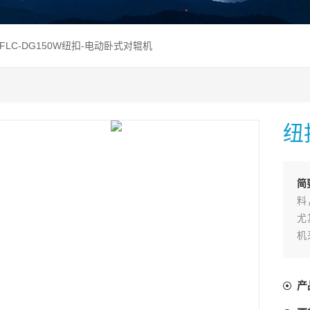
 FLC-DG150W纽扣-电动卧式对辊机
纽
简
料
尤
机
便
产