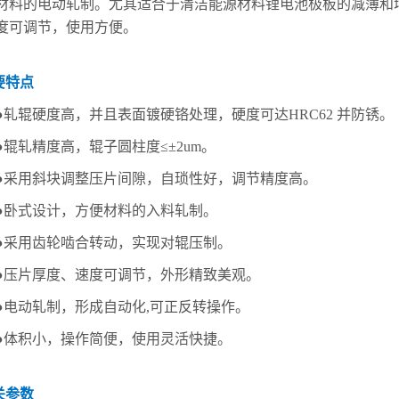
材料的电动轧制。尤其适合于清洁能源材料锂电池极板的减薄和
度可调节，使用方便。
要特点
●轧辊硬度高，并且表面镀硬铬处理，硬度可达HRC62 并防锈。
●辊轧精度高，辊子圆柱度≤±2um。
●采用斜块调整压片间隙，自琐性好，调节精度高。
●卧式设计，方便材料的入料轧制。
●采用齿轮啮合转动，实现对辊压制。
●压片厚度、速度可调节，外形精致美观。
●电动轧制，形成自动化,可正反转操作。
●体积小，操作简便，使用灵活快捷。
关参数