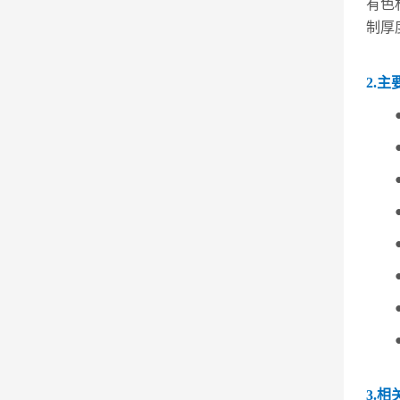
有色
制厚
2.主
3.相