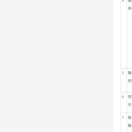
4
循
系
5
箱
控
6
控
示
7
移
箱