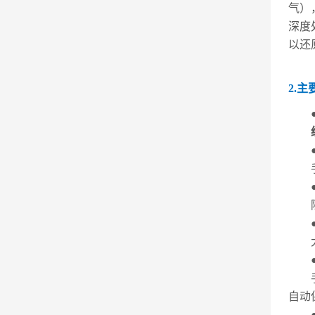
气）
深度
以还
2.主
自动