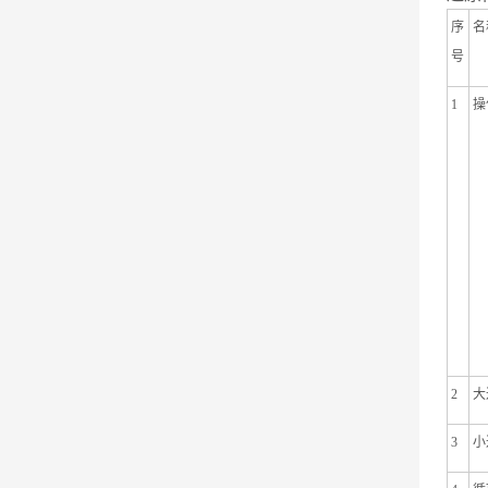
序
名
号
1
操
2
大
3
小