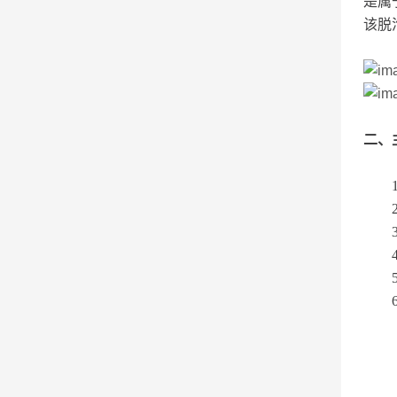
是属
该脱
二、
1