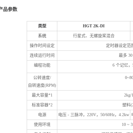
产品参数
类型
HGT 2K-DI
系统
行星式、无螺旋桨混合
操作时间设定
定时器设定范
连续运行时间
最多
3
编程功能
6 个记忆，
公转速度
/
0~8
自转速度
(RPM)
最大容量
*1
2
kg
/
标准
容器
*2
塑料
(
电源
电压
- 三脉冲，220V，50/60Hz，4.2kw
使用环境
10 ~ 