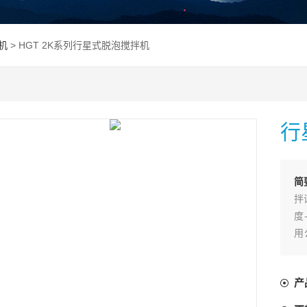
机
> HGT 2K系列行星式脱泡搅拌机
行
简
拌
度
用
材
产