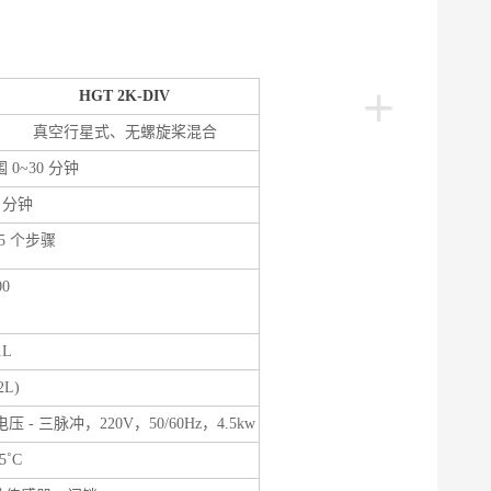
+
HGT 2K-DIV
真空行星式、无螺旋桨混合
围
0~30 分钟
0 分钟
5 个步骤
00
1
L
2L)
电压
- 三脉冲，220V，50/60Hz，4.5kw
35˚C