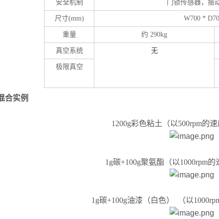
安全机制
门锁传感器，振
尺寸
(mm)
W700 * D70
重量
约
290kg
真空系统
无
极限真空
混合实例
1200g彩色粘土（以500rpm的
1g碳+100g聚氨酯（以1000rp
1g碳+100g油漆（白色） （以1000