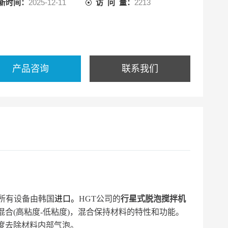
新时间：
2025-12-11
访 问 量：
2213
产品咨询
联系我们
公司，所有设备由韩国
进口。
HGT公司的
行星式脱泡搅拌机
合(高粘度-低粘度)，混合保持材料的特性和功能。
度去除材料内部气泡。