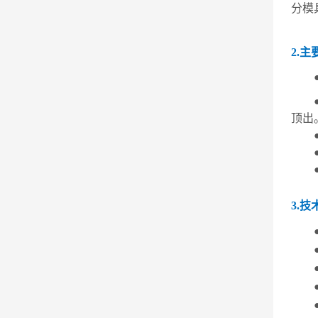
分模
2.主
顶出
3.技