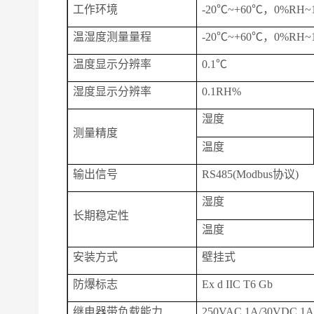
工作环境
-
2
0℃~+
60
℃，0%RH~
温湿度
测量量程
-
2
0℃~+
60
℃，0%RH~
温度
显示分辨率
0.1℃
湿度
显示分辨率
0.1RH%
湿度
测量精度
温度
输出信号
RS485(Modbus协议)
湿度
长期稳定性
温度
安装方式
壁挂式
防爆标志
Ex d IIC T6 Gb
继电器带负载能力
250VAC 1A/30VDC 1A