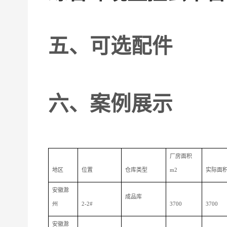
五、
可选配件
六、
案例展示
厂房面积
地区
位置
仓库类型
m2
实际面
安徽滁
成品库
州
2-2#
3700
3700
安徽滁