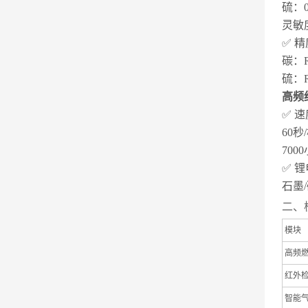
硫：0
灵敏
✅ 
碳：R
硫：R
高频
✅ 
60
70
✅ 
石墨
二、
模块
高频
红外
智能