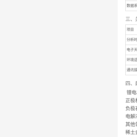
数据
三、
项目
分析
电子
环境
通讯
四、
锂电
正极
负极
电解
其他
稀土