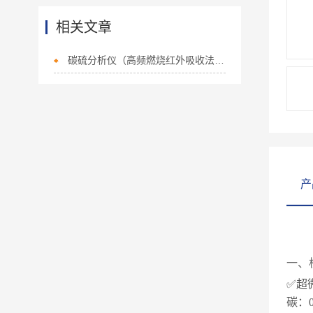
相关文章
碳硫分析仪（高频燃烧红外吸收法）原理与金属材料检测应用
产
一、
✅超
碳：0