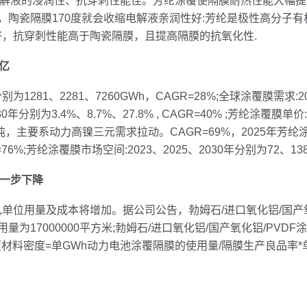
液的浸润性、抗穿刺性能佳。芳纶涂覆使隔膜耐热性能大幅提升
易爆，陶瓷隔膜170度就会收缩电解液亲润性好:芳纶是极性高分
好，抗穿刺性能高于陶瓷隔膜，且提高隔膜的抗氧化性.
0亿
1281、2281、7260GWh，CAGR=28%;全球涂覆膜需求:20
年分别为3.4%、8.7%、27.8% , CAGR=40% ;芳纶涂覆膜单价:2
00吨，主要系动力高镍三元需求拉动。CAGR=69%，2025年芳纶
=76%;芳纶涂覆膜市场空间:2023、2025、2030年分别为72、13
一步下降
用量及成本将增加。据公司公告，勃姆石/进口氧化铝/国产氧化铝
量为17000000平方米;勃姆石/进口氧化铝/国产氧化铝/PVDF
覆材料密度=单GWh动力电池涂覆隔膜的使用量/隔膜生产良品率