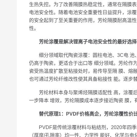
生热失控。为了改善隔膜热稳定性，通常在隔膜表
电池安全性。随着电池安全重要性日益提升，涂覆
的安全起到了至关重要的作用，芳纶隔膜耐高温性
性。
芳纶涂覆是解决锂离子电池安全性的最好选择
细分领域取代陶瓷涂覆：圆柱电池、3C电 池、
仍高于陶瓷，更适合于出口等 细分领域。芳纶作为
瓷受热温度扩散至粘接处时，易传导至隔 膜、熔
也可通过芳纶纤维改性使其具备粘接性 能。逐步
芳纶材料本身与聚烯烃隔膜适配性 高，涂覆后各
一步降本 增效，芳纶隔膜成本逐步接近陶瓷 膜，
替代原理1：PVDF价格高企，芳纶涂覆性价
PVDF是传统涂覆材料与粘结剂，2020年四季
（厚度/孔隙率）均一性、力学性 能好、化学与电