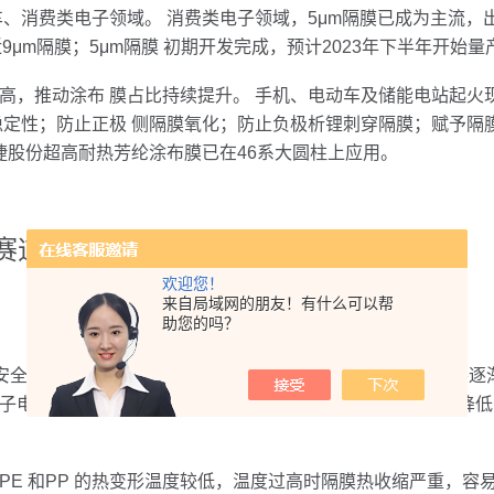
、消费类电子领域。 消费类电子领域，5μm隔膜已成为主流，出
9μm隔膜；5μm隔膜 初期开发完成，预计2023年下半年开始量
推动涂布 膜占比持续提升。 手机、电动车及储能电站起火现
稳定性；防止正极 侧隔膜氧化；防止负极析锂刺穿隔膜；赋予隔
捷股份超高耐热芳纶涂布膜已在46系大圆柱上应用。
赛道，0-1替代
欢迎您！
来自局域网的朋友！有什么可以帮
助您的吗？
全性问题日益凸显。得益于碳中和的全球化，世界各国都将逐渐
子电池能量密度目标的不断提升，所选用的材料体系稳定性降低
 和PP 的热变形温度较低，温度过高时隔膜热收缩严重，容易