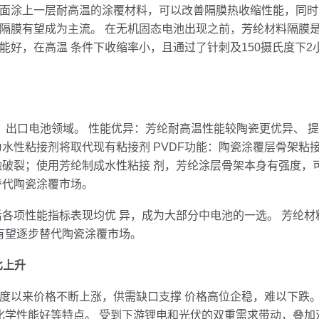
面涂上一层耐高温的涂覆材料，可以改善隔膜热收缩性能，同时
隔膜有望成为主流。 在无机固态电池出现之前，芳纶材料隔膜
能好，在高温 条件下收缩率小，且通过了针刺及150摄氏度下
出口电池领域。 性能优异：芳纶耐高温性能较陶瓷更优异、 提
水性粘接剂将取代现有粘接剂 PVDF功能：陶瓷涂覆层骨架粘
融破裂；使用芳纶制成水性粘接 剂，芳纶涂层骨架本身有强度，
替代陶瓷涂覆市场。
项性能指标表现均优 异，成为大部分中电池的一选。 芳纶材
有望逐步替代陶瓷涂覆市场。
比上升
度以来价格不断上涨，供需缺口支撑 价格高位企稳，难以下跌。
化学性能好等特点。 受到下游锂电和光伏的双重需求带动，叠加双控