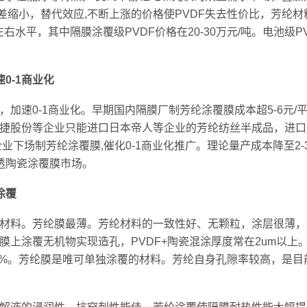
差缩小，替代效应,不断上涨的价格使PVDF失去性价比，芳纶材
左右水平，其中隔膜涂覆级PVDF价格在20-30万元/吨。电池级
0-1商业化
速0-1商业化。早期国内隔膜厂制芳纶涂覆膜成本超5-6元/
捷股份等企业只能进口日本帝人等企业的芳纶纺丝半成品，进口
下场制芳纶涂覆膜,催化0-1商业化推广。理论量产成本降至2-3
透陶瓷涂覆膜市场。
涂覆
。芳纶膜最薄。芳纶材料的一致性好、无颗粒，涂层很薄，1.5
膜上涂覆无机物实现造孔，PVDF+陶瓷混涂厚度常在2um以
F的80%。芳纶膜是唯可单独涂覆的材料。芳纶自身孔隙率较高，