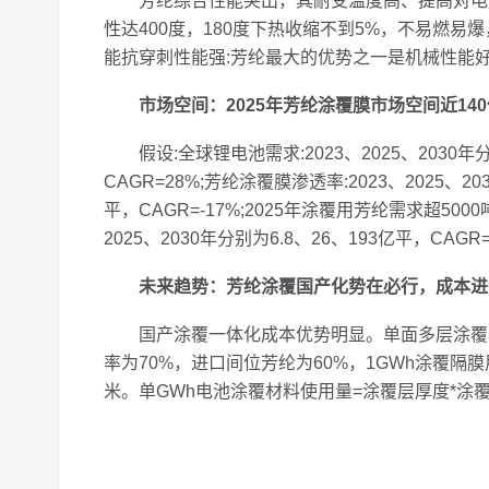
芳纶综合性能突出，其耐受温度高、提高对电解
性达400度，180度下热收缩不到5%，不易燃
能抗穿刺性能强:芳纶最大的优势之一是机械性能
市场空间：2025年芳纶涂覆膜市场空间近14
假设:全球锂电池需求:2023、2025、2030年分别为
CAGR=28%;芳纶涂覆膜渗透率:2023、2025、2030
平，CAGR=-17%;2025年涂覆用芳纶需求超50
2025、2030年分别为6.8、26、193亿平，CAGR
未来趋势：芳纶涂覆国产化势在必行，成本进
国产涂覆一体化成本优势明显。单面多层涂覆,单位
率为70%，进口间位芳纶为60%，1GWh涂覆隔膜用
米。单GWh电池涂覆材料使用量=涂覆层厚度*涂