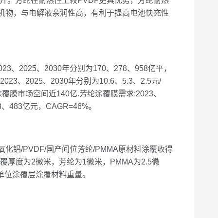
。芳纶在耐热性上较PVDF更具优势，芳纶耐热
子有机物，与电解液亲润性高，有利于提高电池快充性
23、2025、2030年分别为170、278、958亿平，
023、2025、2030年分别为10.6、5.3、2.5元/
涂覆膜市场空间近140亿.芳纶涂覆膜需求:2023、
8、483亿元，CAGR=46%。
/PVDF/国产间位芳纶/PMMA原材料涂覆收得
涂覆厚度为2微米，芳纶为1微米，PMMA为2.5微
*单位涂覆层涂覆材料重量。