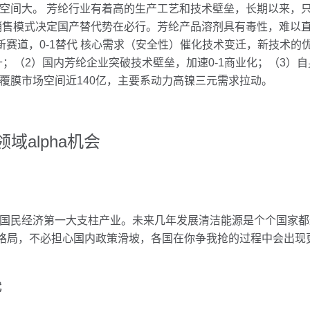
间大。 芳纶行业有着高的生产工艺和技术壁垒，长期以来，只
销售模式决定国产替代势在必行。芳纶产品溶剂具有毒性，难以直
生新赛道，0-1替代 核心需求（安全性）催化技术变迁，新技术
；（2）国内芳纶企业突破技术壁垒，加速0-1商业化；（3）自
芳纶涂覆膜市场空间近140亿，主要系动力高镍三元需求拉动。
域alpha机会
民经济第一大支柱产业。未来几年发展清洁能源是个个国家都
格局，不必担心国内政策滑坡，各国在你争我抢的过程中会出现更 
代