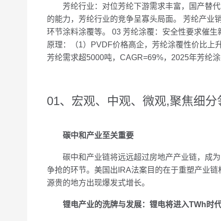
芳纶行业：对位芳纶下游需求丰富，国产替代空
的能力，芳纶行业的竞争呈寡头局面。 芳纶产业
环节涂料涂覆等。 03 芳纶涂覆：安全性要求催
原理：（1）PVDF价格高企，芳纶涂覆性价比上升
芳纶需求超5000吨，CAGR=69%，2025年
01、宏观、中观、微观,聚焦细分领
碳中和产业至关重要
碳中和产业链将远远超过房地产产业链，成为国
争抢的环节。美国出IRA法案目的在于重塑产业链
源贵的地方出现爆发式增长。
锂电产业的洗牌与发展：锂电将进入TWh时