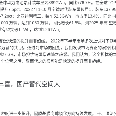
球动力电池累计装车量为389GWh，同比+76.7%。在全球TOP
提升7.5pct。2022 年1-10 月宁德时代装车量位居1，装车137.9
.2pct；比亚迪列第三，装车52.3GWh，市占率13.4%，同比+4
0 万辆，达到1050 万辆，同比增长61.5%，到2025 年有 望增
望突破1TWh，达到1.26TWh。
快速的提升而非趋缓。 2022年下半年市场多次上调对下游
650万辆的共 识。通过对市场的回溯，我们发现市场真正的演绎比
达到27.6%，市场担忧销量增速随之趋缓。我们认为，这个担忧
一个位置之后，取而代之的很可能是快速的提升而非趋缓。
求丰富，国产替代空间大
度进一步提升，隔膜基膜向薄膜化方向持续发展。 干、湿法分