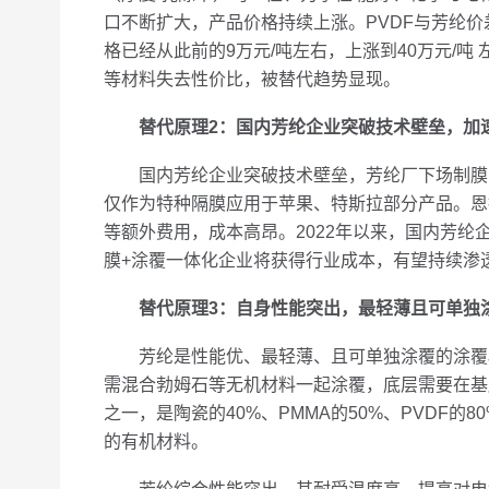
口不断扩大，产品价格持续上涨。PVDF与芳纶价
格已经从此前的9万元/吨左右，上涨到40万元/吨 
等材料失去性价比，被替代趋势显现。
替代原理2：国内芳纶企业突破技术壁垒，加速
国内芳纶企业突破技术壁垒，芳纶厂下场制膜，加
仅作为特种隔膜应用于苹果、特斯拉部分产品。恩
等额外费用，成本高昂。2022年以来，国内芳纶企业
膜+涂覆一体化企业将获得行业成本，有望持续渗
替代原理3：自身性能突出，最轻薄且可单独
芳纶是性能优、最轻薄、且可单独涂覆的涂覆材料
需混合勃姆石等无机材料一起涂覆，底层需要在基
之一，是陶瓷的40%、PMMA的50%、PVD
的有机材料。