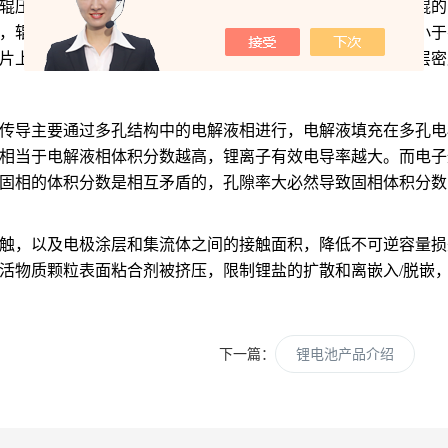
辊压压实，在此过程中，两面涂敷颗粒涂层的极片被送入两辊的
，辊缝大小和轧制载荷是两个重要的参数，一般地，辊缝要小于
片上的保持时间，也会影响极片的回弹，最终影响极片的涂层密
传导主要通过多孔结构中的电解液相进行，电解液填充在多孔电
相当于电解液相体积分数越高，锂离子有效电导率越大。而电子
固相的体积分数是相互矛盾的，孔隙率大必然导致固相体积分数
触，以及电极涂层和集流体之间的接触面积，降低不可逆容量损
活物质颗粒表面粘合剂被挤压，限制锂盐的扩散和离嵌入
/脱嵌
下一篇：
锂电池产品介绍