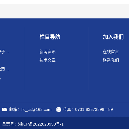
栏目导航
加入我们
220 Max ICP-OES Conc原子光谱 电感耦合等离子体发射光谱仪
新闻资讯
在线留言
技术文章
联系我们
FLC-SFZ200锂电池单工位热封顶侧封装机
机
邮箱：flc_cs@163.com
传真：0731-83573898—89
.
备案号：湘ICP备2022020950号-1