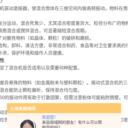
机？
驱动激振器，使混合筒体在三维空间内做高频振动。物料在筒
充分运动，混合死角少，尤其适合密度差异大、粒径分布广的物
滚筒混合或搅拌混合，可显著缩短混合周期。
了对脆性物料（如晶体、颗粒）的破碎和磨损。
结构，卸料，清洁方便，非常适合制药、食品等对卫生要求高的
外泄，保护环境和操作人员健康。
性
定了混合机是否适用以及需要何种配置。
差异悬殊的物料（如金属粉末与塑料颗粒）。振动式混合机的三
混合能防止颗粒偏析，保持混合均匀度。
50的振动作用有助于打散团聚，但需注意粉体可能粘附筒壁。
动混合的理想物料。
欢迎您！
在筒体内结块或粘壁，影响混合效果。需谨慎评估，必要时可增
来自局域网的朋友！有什么可以帮
助您的吗？