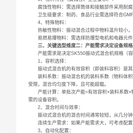
腐蚀性物料：​需选择筒体和接触部件采用耐腐蚀
卫生级要求：​制药、食品行业需选择符合GM
4、特殊物料：
热敏性物料：​振动混合过程中物料温升较小，
易燃易爆物料：​需选择防爆型电机和电器元件
三、关键选型维度二：产能需求决定设备规格
产能需求是决定SK550振动式混合机规格（容
1、容积选择：
振动式混合机的有效容积（即装料容积）是其核心规格
装料系数：​振动混合机的装料系数（物料体积与
受限，混合均匀度下降，且可能超载。
产能计算：​单批次产能=有效容积×装料系数×
需的设备容积。
2、混合时间与效率：
振动式混合机的混合时间通常较短，从几分钟到
连续生产需求：​如果产能需求大，可考虑配置
3、自动化配置：