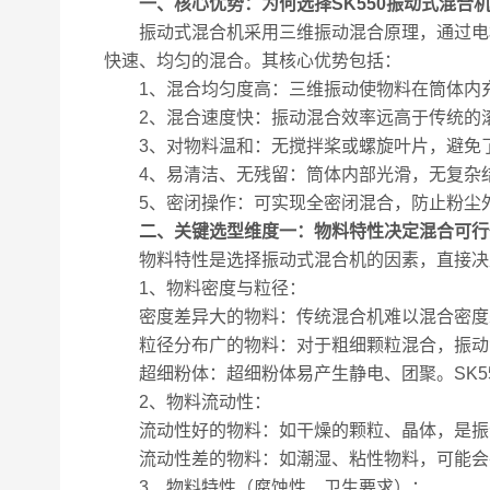
一、核心优势：为何选择SK550振动式混合
振动式混合机采用三维振动混合原理，通过电机
快速、均匀的混合。其核心优势包括：
1、混合均匀度高：​三维振动使物料在筒体内
2、混合速度快：​振动混合效率远高于传统的
3、对物料温和：​无搅拌桨或螺旋叶片，避免
4、易清洁、无残留：​筒体内部光滑，无复杂
5、密闭操作：​可实现全密闭混合，防止粉尘
二、关键选型维度一：物料特性决定混合可行
物料特性是选择振动式混合机的因素，直接决
1、物料密度与粒径：
密度差异大的物料：​传统混合机难以混合密度
粒径分布广的物料：​对于粗细颗粒混合，振动
超细粉体：​超细粉体易产生静电、团聚。SK5
2、物料流动性：
流动性好的物料：​如干燥的颗粒、晶体，是振
流动性差的物料：​如潮湿、粘性物料，可能会
3、物料特性（腐蚀性、卫生要求）：