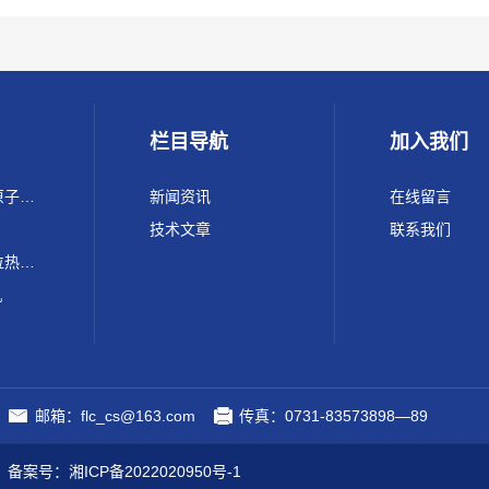
栏目导航
加入我们
220 Max ICP-OES Conc原子光谱 电感耦合等离子体发射光谱仪
新闻资讯
在线留言
技术文章
联系我们
FLC-SFZ200锂电池单工位热封顶侧封装机
机
邮箱：flc_cs@163.com
传真：0731-83573898—89
.
备案号：湘ICP备2022020950号-1