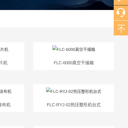
压片机
FLC-6000真空干燥箱
板涂布机
FLC-RYJ-02热压整形机台式