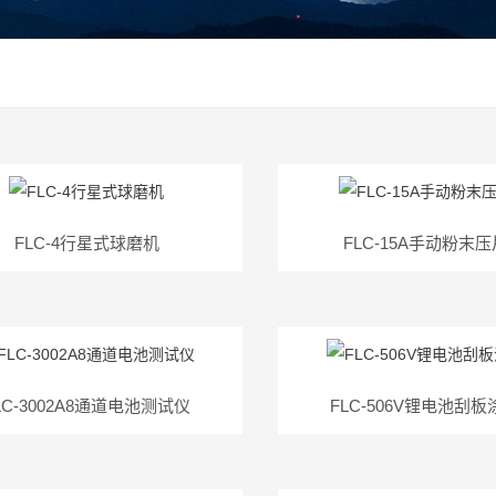
FLC-4行星式球磨机
FLC-15A手动粉末
LC-3002A8通道电池测试仪
FLC-506V锂电池刮