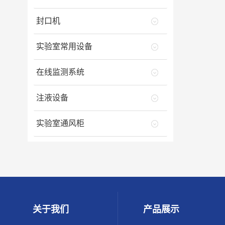
封口机
实验室常用设备
在线监测系统
注液设备
实验室通风柜
关于我们
产品展示