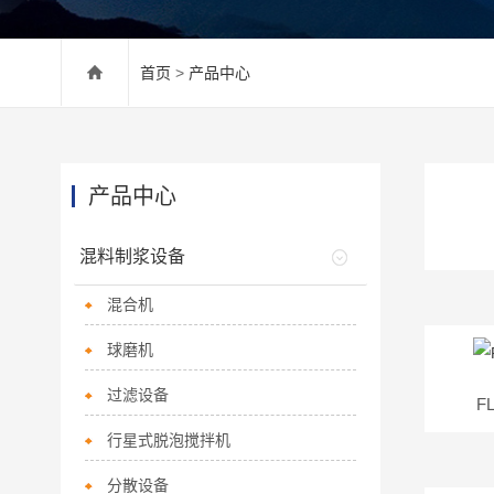
首页
>
产品中心
产品中心
混料制浆设备
混合机
球磨机
过滤设备
F
行星式脱泡搅拌机
分散设备